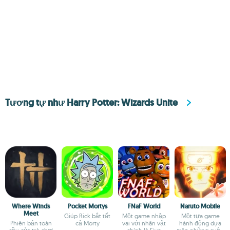
Tương tự như Harry Potter: Wizards Unite
Where Winds
Pocket Mortys
FNaF World
Naruto Mobile
Meet
Giúp Rick bắt tất
Một game nhập
Một tựa game
Phiên bản toàn
cả Morty
vai với nhân vật
hành động dựa