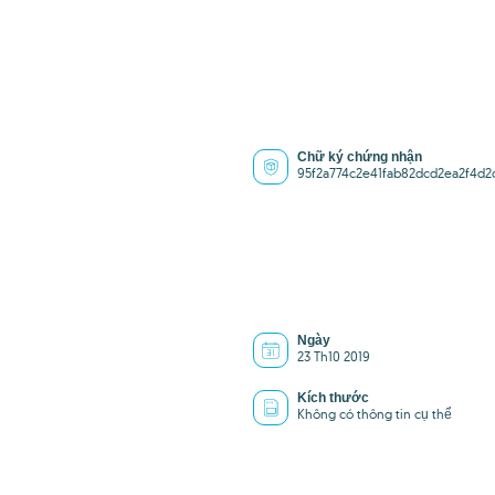
Chữ ký chứng nhận
95f2a774c2e41fab82dcd2ea2f4d2
Ngày
23 Th10 2019
Kích thước
Không có thông tin cụ thể