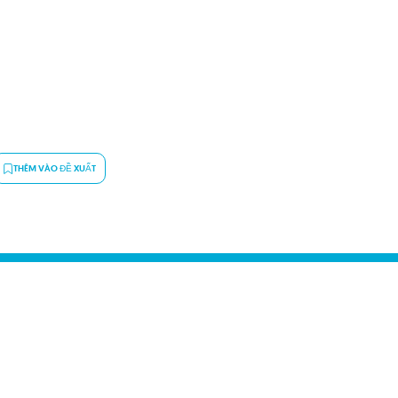
THÊM VÀO ĐỀ XUẤT