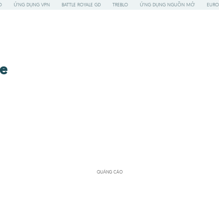
O
ỨNG DỤNG VPN
BATTLE ROYALE GD
TREBLO
ỨNG DỤNG NGUỒN MỞ
EURO
te
QUẢNG CÁO