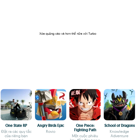
Xóa quảng cáo và hơn thế nữa với Turbo
One State RP
Angry Birds Epic
One Piece:
School of Dragons
Fighting Path
Đặt ra các quy tắc
Rovio
Knowledge
của riêng bạn
Một cuộc phiêu
Adventure