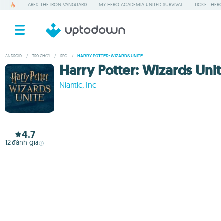
ARES: THE IRON VANGUARD
MY HERO ACADEMIA UNITED SURVIVAL
TICKET HER
ANDROID
/
TRÒ CHƠI
/
RPG
/
HARRY POTTER: WIZARDS UNITE
Harry Potter: Wizards Uni
Niantic, Inc
4.7
12
đánh giá