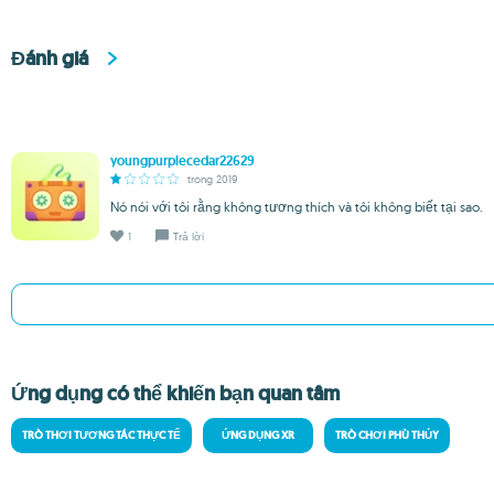
Đánh giá
youngpurplecedar22629
trong 2019
Nó nói với tôi rằng không tương thích và tôi không biết tại sao.
1
Trả lời
Ứng dụng có thể khiến bạn quan tâm
TRÒ THƠI TƯƠNG TÁC THỰC TẾ
ỨNG DỤNG XR
TRÒ CHƠI PHÙ THỦY