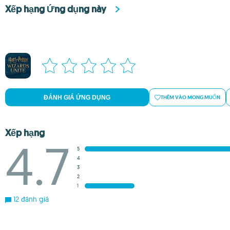
Xếp hạng Ứng dụng này
ĐÁNH GIÁ ỨNG DỤNG
THÊM VÀO MONG MUỐN
Xếp hạng
4.7
5
4
3
2
1
12 đánh giá